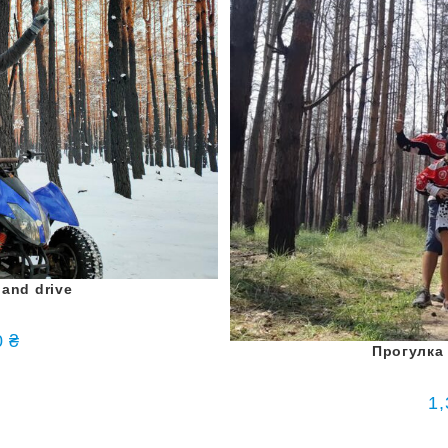
and drive
0
₴
Прогулка
1