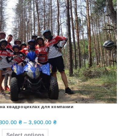
 на квадроциклах для компании
,300.00
₴
–
3,900.00
₴
Select options