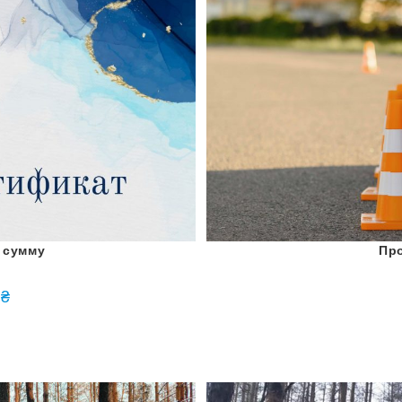
 сумму
Пр
0
₴