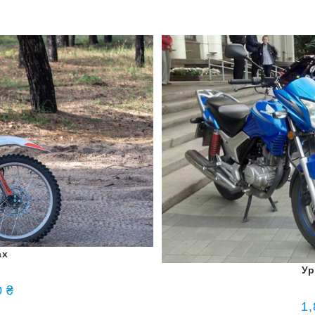
ах
Ур
0
₴
1