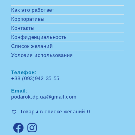
Как это работает
Корпоративы
Контакты
Конфиденциальность
Список желаний
Условия использования
Телефон:
+38 (093)942-35-55
Opens
in
Email:
your
application
podarok.dp.ua@gmail.com
Opens
in
your
Товары в списке желаний
0
application