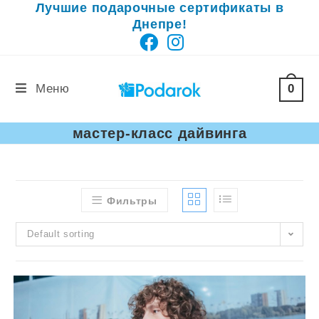
Лучшие подарочные сертификаты в
Перейти
Днепре!
к
содержимому
0
Меню
мастер-класс дайвинга
Фильтры
Default sorting