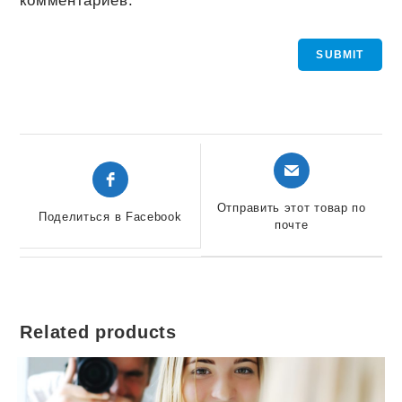
комментариев.
Открывается
Открывается
в
в
новом
новом
Отправить этот товар по
Поделиться в Facebook
окне
почте
окне
Related products