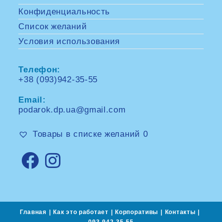
Конфиденциальность
Список желаний
Условия использования
Телефон:
+38 (093)942-35-55
Opens
in
Email:
your
application
podarok.dp.ua@gmail.com
Opens
in
your
Товары в списке желаний
0
application
Opens
Opens
in
in
a
a
new
new
tab
tab
Главная
Как это работает
Корпоративы
Контакты