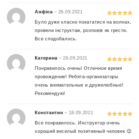
Анфіса
–
26.09.2021
Rated
5
out
Було дуже класно покататися на волнах,
of 5
провели інструктаж, розповів як грести.
Все сподобалось.
Катерина
–
26.09.2021
Rated
5
out
Понравилось очень! Отличное время
of 5
провождение! Ребята-организаторы
очень внимательные и дружелюбные!
Рекомендую!
Константин
–
18.09.2021
Rated
5
out
Все понравилось. Инструктор очень
of 5
хороший веселый позитивный человек 😉