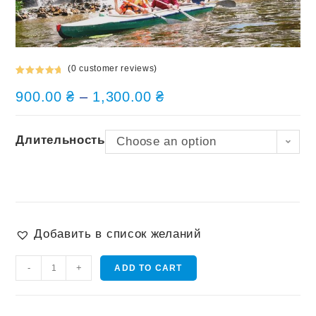
(
0
customer reviews)
Rated
7
5.00
900.00
₴
–
1,300.00
₴
out of 5
based on
customer
ratings
Длительность
Choose an option
Добавить в список желаний
Гонка
-
+
ADD TO CART
на
байдарках