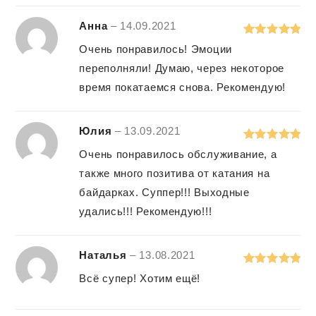
Анна
–
14.09.2021
Rated
5
out
Очень понравилось! Эмоции
of 5
переполняли! Думаю, через некоторое
время покатаемся снова. Рекомендую!
Юлия
–
13.09.2021
Rated
5
out
Очень понравилось обслуживание, а
of 5
также много позитива от катания на
байдарках. Суппер!!! Выходные
удались!!! Рекомендую!!!
Наталья
–
13.08.2021
Rated
5
out
Всё супер! Хотим ещё!
of 5