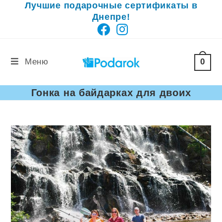
Лучшие подарочные сертификаты в
Перейти
Днепре!
к
содержимому
0
Меню
Гонка на байдарках для двоих