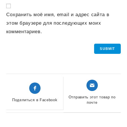
Сохранить моё имя, email и адрес сайта в
этом браузере для последующих моих
комментариев.
Открывается
Открывается
в
в
новом
новом
Отправить этот товар по
Поделиться в Facebook
окне
почте
окне