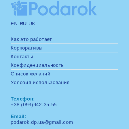
EN
RU
UK
Как это работает
Корпоративы
Контакты
Конфиденциальность
Список желаний
Условия использования
Телефон:
+38 (093)942-35-55
Opens
in
Email:
your
application
podarok.dp.ua@gmail.com
Opens
in