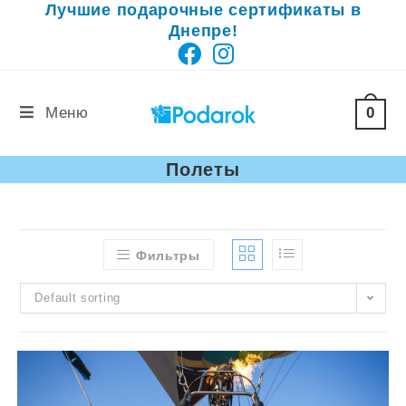
Лучшие подарочные сертификаты в
Перейти
Днепре!
к
содержимому
0
Меню
Полеты
Фильтры
Default sorting