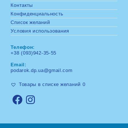
Контакты
Конфиденциальность
Список желаний
Условия использования
Телефон:
+38 (093)942-35-55
Opens
in
Email:
your
application
podarok.dp.ua@gmail.com
Opens
in
your
Товары в списке желаний
0
application
Opens
Opens
in
in
a
a
new
new
tab
tab