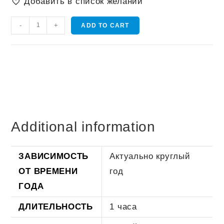
Добавить в список желаний
Полет
-
+
ADD TO CART
на
воздушном
шаре
для
влюбленных
quantity
Additional information
ЗАВИСИМОСТЬ
Актуально круглый
ОТ ВРЕМЕНИ
год
ГОДА
ДЛИТЕЛЬНОСТЬ
1 часа