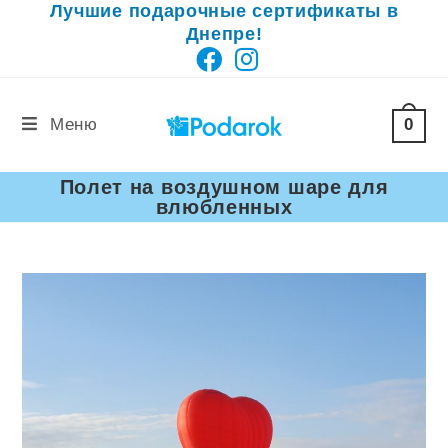
Лучшие подарочные сертификаты в
Перейти
Днепре!
к
содержимому
0
Меню
Полет на воздушном шаре для
влюбленных