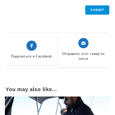
Открывается
Открывается
в
в
новом
новом
Отправить этот товар по
Поделиться в Facebook
окне
почте
окне
You may also like…