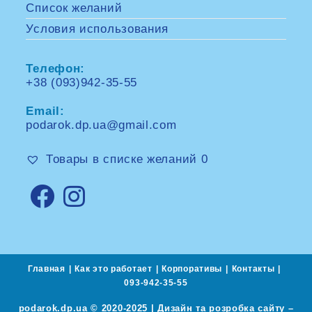
Список желаний
Условия использования
Телефон:
+38 (093)942-35-55
Opens
in
Email:
your
application
podarok.dp.ua@gmail.com
Opens
in
your
Товары в списке желаний
0
application
Opens
Opens
in
in
a
a
new
new
tab
tab
Главная
Как это работает
Корпоративы
Контакты
093-942-35-55
podarok.dp.ua © 2020-2025 | Дизайн та розробка сайту –