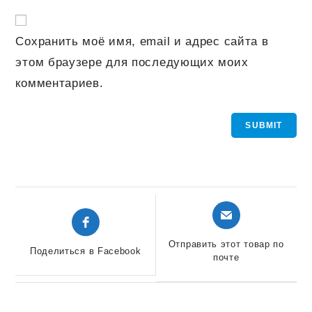
Сохранить моё имя, email и адрес сайта в
этом браузере для последующих моих
комментариев.
Открывается
Открывается
в
в
новом
новом
Отправить этот товар по
Поделиться в Facebook
окне
почте
окне