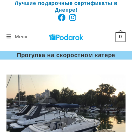
Лучшие подарочные сертификаты в
Перейти
Днепре!
к
содержимому
0
Меню
Прогулка на скоростном катере