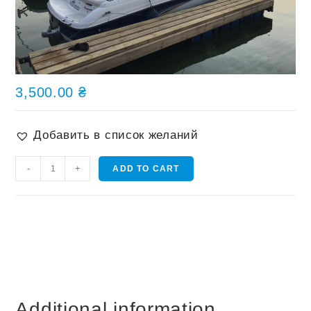
3,500.00
₴
Добавить в список желаний
Прогулка
-
+
ADD TO CART
на
скоростном
катере
quantity
Additional information