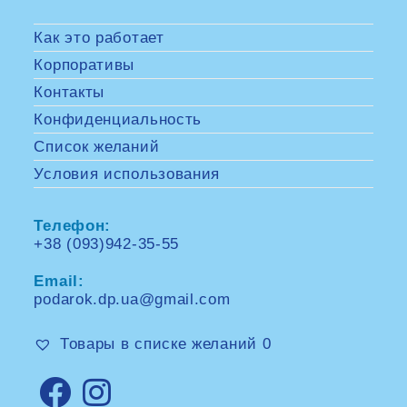
Как это работает
Корпоративы
Контакты
Конфиденциальность
Список желаний
Условия использования
Телефон:
+38 (093)942-35-55
Opens
in
Email:
your
application
podarok.dp.ua@gmail.com
Opens
in
your
Товары в списке желаний
0
application