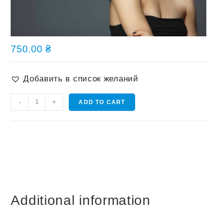
750.00
₴
Добавить в список желаний
СПА
-
+
ADD TO CART
для
волос
Dikson
Luxury
Caviar
quantity
Additional information