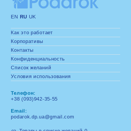
EN
RU
UK
Как это работает
Корпоративы
Контакты
Конфиденциальность
Список желаний
Условия использования
Телефон:
+38 (093)942-35-55
Opens
in
Email:
your
application
podarok.dp.ua@gmail.com
Opens
in
your
Товары в списке желаний
0