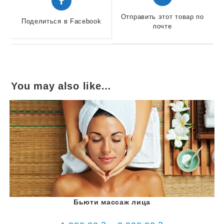
в
в
новом
новом
Отправить этот товар по
Поделиться в Facebook
окне
почте
окне
You may also like…
Бьюти массаж лица