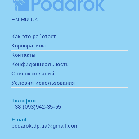
EN
RU
UK
Как это работает
Корпоративы
Контакты
Конфиденциальность
Список желаний
Условия использования
Телефон:
+38 (093)942-35-55
Opens
in
Email:
your
application
podarok.dp.ua@gmail.com
Opens
in
your