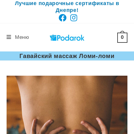
Лучшие подарочные сертификаты в
Перейти
Днепре!
к
содержимому
0
Меню
Гавайский массаж Ломи-ломи