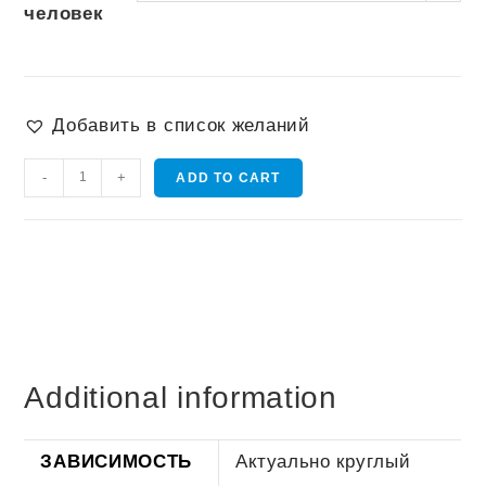
человек
Добавить в список желаний
Гавайский
-
+
ADD TO CART
массаж
Ломи-
ломи
quantity
Additional information
ЗАВИСИМОСТЬ
Актуально круглый