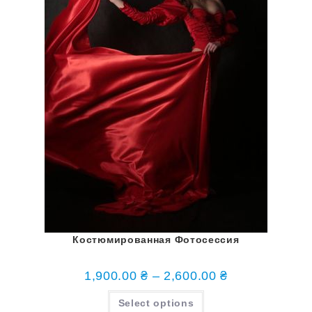
Костюмированная Фотосессия
1,900.00
₴
–
2,600.00
₴
Select options