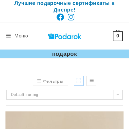
Лучшие подарочные сертификаты в
Перейти
Днепре!
к
содержимому
0
Меню
подарок
Фильтры
Default sorting