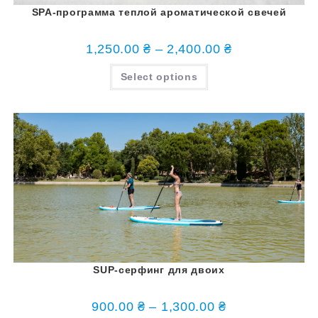
SPA-программа теплой ароматической свечей
1,250.00
₴
–
2,400.00
₴
Select options
SUP-серфинг для двоих
900.00
₴
–
1,300.00
₴